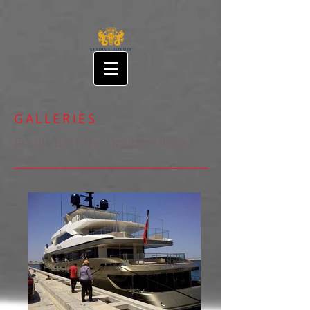
GALLERIES
Je suis un Titre. Double-cliquez
moi.